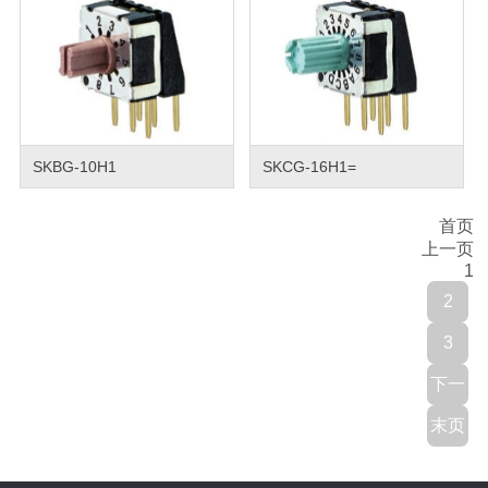
SKBG-10H1
SKCG-16H1=
首页
上一页
1
2
3
下一
末页
页