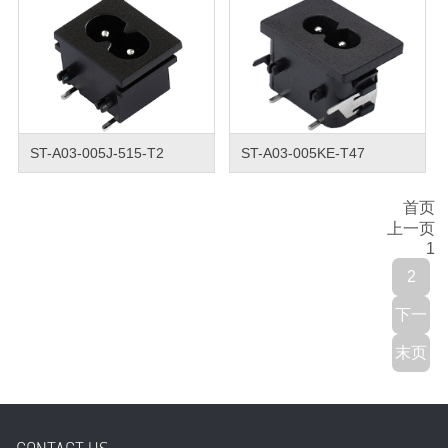
ST-A03-005J-515-T2
ST-A03-005KE-T47
首页
上一页
1
2
下一
末页
页