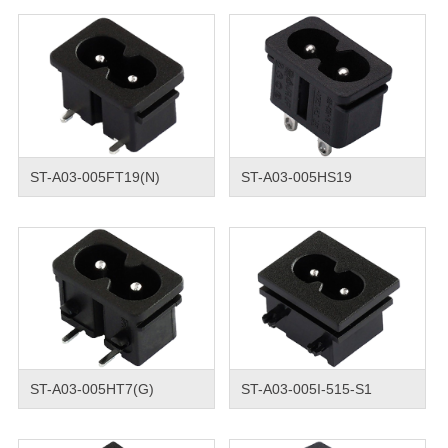
ST-A03-005FT19(N)
ST-A03-005HS19
ST-A03-005HT7(G)
ST-A03-005I-515-S1