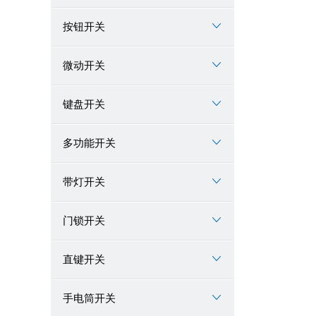
按钮开关
微动开关
键盘开关
多功能开关
带灯开关
门锁开关
直键开关
手电筒开关