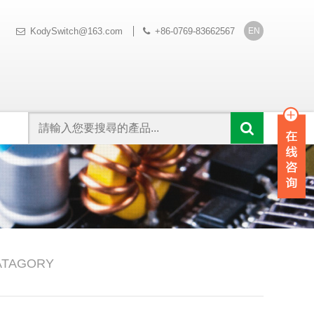
EN
KodySwitch@163.com
+86-0769-83662567
ATAGORY