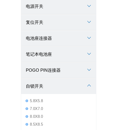
电源开关
复位开关
电池座连接器
笔记本电池座
POGO PIN连接器
自锁开关
5.8X5.8
7.0X7.0
8.0X8.0
8.5X8.5