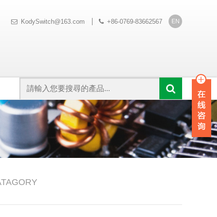
EN
KodySwitch@163.com
+86-0769-83662567
ATAGORY